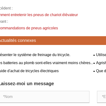
cédent :
ment entretenir les pneus de chariot élévateur
ant :
ommandations de pneus agricoles
Actualités connexes
ésenter le système de freinage du tricycle.
Utili
solidifi
s batteries au plomb sont-elles vraiment moins chères
​Agri
Chine e
les batteries au lithium ?
machine
ide d'achat de tricycles électriques
Que de
moderni
l'achat 
Laissez-moi un message