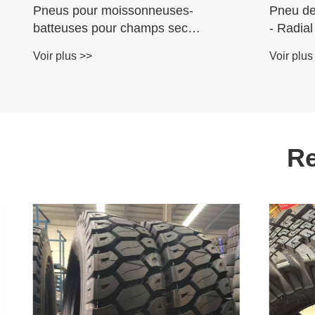
Mini Wheel Excavator E-2y
Pneus i-
Tire
terrain
Voir plus >>
Voir plus
Re