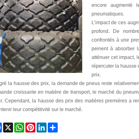
encore augmenté le
pneumatiques.
L’impact de ces augme
profond. De nombre
confrontés à une pres
peinent à absorber 
atténuer cet impact, 
répercuter la hausse
prix.
gré la hausse des prix, la demande de pneus reste relativemen
ande croissante en matière de transport, le marché du pneumat
ir. Cependant, la hausse des prix des matières premières a ren
tenir leur compétitivité sur le marché.
Facebook
X
WhatsApp
Pinterest
LinkedIn
Share