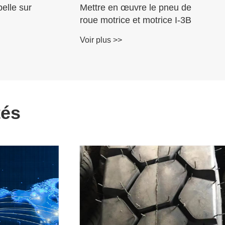
euses-
Pneu de terrassement L5 L5S
s secs
- Radial
Voir plus >>
tés