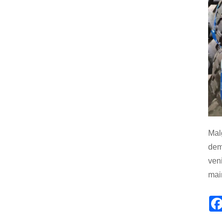
Mal
dem
ven
main