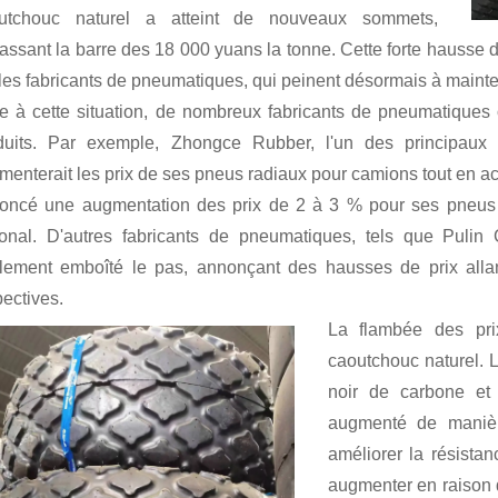
utchouc naturel a atteint de nouveaux sommets,
assant la barre des 18 000 yuans la tonne. Cette forte hausse 
les fabricants de pneumatiques, qui peinent désormais à mainteni
e à cette situation, de nombreux fabricants de pneumatiques
duits. Par exemple, Zhongce Rubber, l'un des principaux
menterait les prix de ses pneus radiaux pour camions tout en a
oncé une augmentation des prix de 2 à 3 % pour ses pneus po
ional. D'autres fabricants de pneumatiques, tels que Puli
lement emboîté le pas, annonçant des hausses de prix all
pectives.
La flambée des pri
caoutchouc naturel. 
noir de carbone et 
augmenté de manière
améliorer la résistan
augmenter en raison d