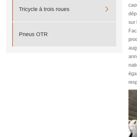
cao

Tricycle à trois roues
dép
sur 
Fac
Pneus OTR
pro
aug
ann
nat
éga
res