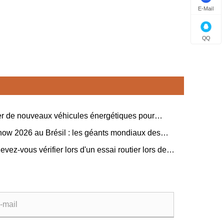
E-Mail
QQ
ser de nouveaux véhicules énergétiques pour
er conjointement « l’amitié à toute épreuve » entre la
show 2026 au Brésil : les géants mondiaux des
t la Serbie.
s agricoles collaborent sur un nouveau projet de
vez-vous vérifier lors d'un essai routier lors de
sation agricole en Amérique latine
d'un tricycle électrique à trois roues ?