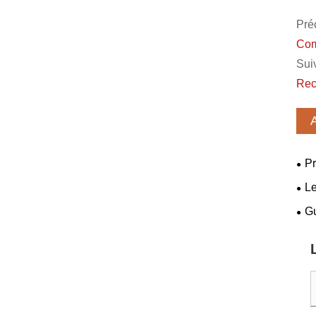
Pré
Com
Suiv
Rec
Pr
Le
que 
Gu