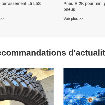
3k véhicule tout-
Pneus pour moissonn
batteuses pour champ
AB831
 >>
Voir plus >>
commandations d'actuali