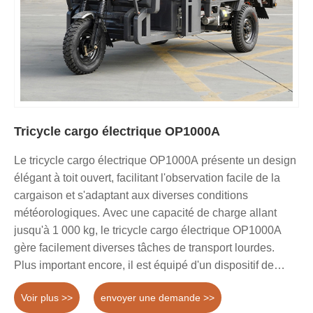
Tricycle cargo électrique OP1000A
Le tricycle cargo électrique OP1000A présente un design
élégant à toit ouvert, facilitant l'observation facile de la
cargaison et s'adaptant aux diverses conditions
météorologiques. Avec une capacité de charge allant
jusqu'à 1 000 kg, le tricycle cargo électrique OP1000A
gère facilement diverses tâches de transport lourdes.
Plus important encore, il est équipé d'un dispositif de
déchargement automatique hydraulique avancé,
Voir plus >>
envoyer une demande >>
permettant un déchargement rapide avec une opération