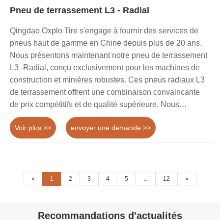
Pneu de terrassement L3 - Radial
Qingdao Oxplo Tire s'engage à fournir des services de
pneus haut de gamme en Chine depuis plus de 20 ans.
Nous présentons maintenant notre pneu de terrassement
L3 -Radial, conçu exclusivement pour les machines de
construction et minières robustes. Ces pneus radiaux L3
de terrassement offrent une combinaison convaincante
de prix compétitifs et de qualité supérieure. Nous
attendons avec impatience l'opportunité de devenir votre
Voir plus >>
envoyer une demande >>
partenaire de confiance à long terme en Chine.
«
1
2
3
4
5
...
12
»
Recommandations d'actualités