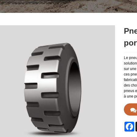
Pne
por
Le pneu
solution
sur une
ces pne
fabricat
des choc
pneus e
à une p
F