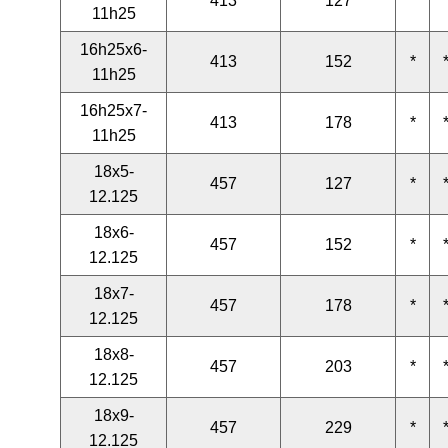
413
127
*
11h25
16h25x6-
413
152
*
11h25
16h25x7-
413
178
*
11h25
18x5-
457
127
*
12.125
18x6-
457
152
*
12.125
18x7-
457
178
*
12.125
18x8-
457
203
*
12.125
18x9-
457
229
*
12.125