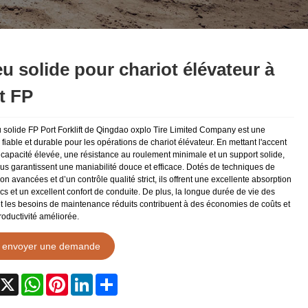
u solide pour chariot élévateur à
t FP
 solide FP Port Forklift de Qingdao oxplo Tire Limited Company est une
 fiable et durable pour les opérations de chariot élévateur. En mettant l'accent
 capacité élevée, une résistance au roulement minimale et un support solide,
us garantissent une maniabilité douce et efficace. Dotés de techniques de
ion avancées et d’un contrôle qualité strict, ils offrent une excellente absorption
s et un excellent confort de conduite. De plus, la longue durée de vie des
t les besoins de maintenance réduits contribuent à des économies de coûts et
roductivité améliorée.
envoyer une demande
acebook
X
WhatsApp
Pinterest
LinkedIn
Share