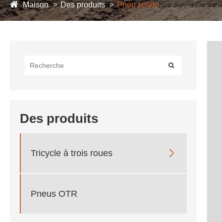
Maison
Des produits
Pneu solide
Des produits

Tricycle à trois roues
Pneus OTR