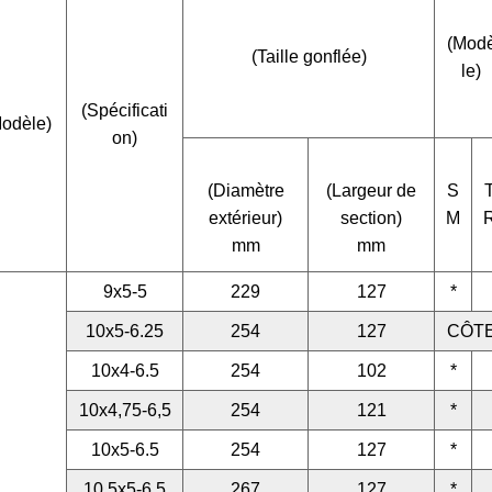
(Mod
(Taille gonflée)
le)
(Spécificati
Modèle)
on)
(Diamètre
(Largeur de
S
extérieur)
section)
M
mm
mm
9x5-5
229
127
*
10x5-6.25
254
127
CÔT
10x4-6.5
254
102
*
10x4,75-6,5
254
121
*
10x5-6.5
254
127
*
10,5x5-6,5
267
127
*