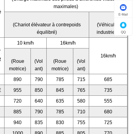
maximales)
è
E-Mail
(Chariot élévateur à contrepoids
(Véhicules
équilibré)
industriels)
QQ
10 km/h
16km/h
T
16km/h
R
(Roue
(Vol
(Roue
(Vol
motrice)
ant)
motrice)
ant)
890
790
785
715
685
E
955
850
845
765
735
720
640
635
580
555
885
790
785
710
680
940
835
830
755
725
1000
890
885
805
770