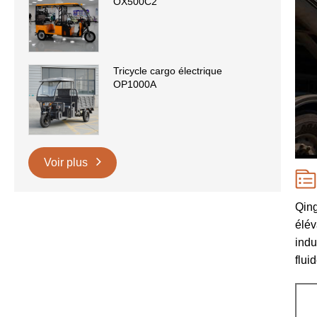
OX500C2
Tricycle cargo électrique
OP1000A
Voir plus
Qing
élév
indu
flui