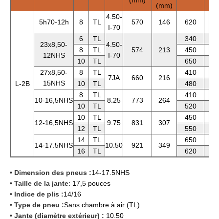
(mm)
(mm)
4.50-
5h70-12h
8
TL
570
146
620
8
I-70
6
TL
340
8
23x8,50-
4.50-
8
TL
574
213
450
9
12NHS
I-70
10
TL
650
1
27x8,50-
8
TL
410
1
7JA
660
216
15NHS
L-2B
10
TL
480
1
8
TL
410
1
10-16,5NHS
8.25
773
264
10
TL
520
2
10
TL
450
2
12-16,5NHS
9.75
831
307
12
TL
550
2
14
TL
650
3
14-17.5NHS
10.50
921
349
16
TL
620
4
• Dimension des pneus :
14-17.5NHS
• Taille de la jante
: 17,5 pouces
• Indice de plis :
14/16
• Type de pneu :
Sans chambre à air (TL)
• Jante (diamètre extérieur) :
10.50