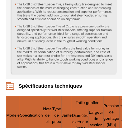
Spécifications techniques
Ch
Taille gonflée
Pression
max
Note
Type
de
Largeur
Modèle
Spécification
de
de
Jante
Diamètre
gonflage
de
pli
pneu
extérieur
10 
(kPa)
section