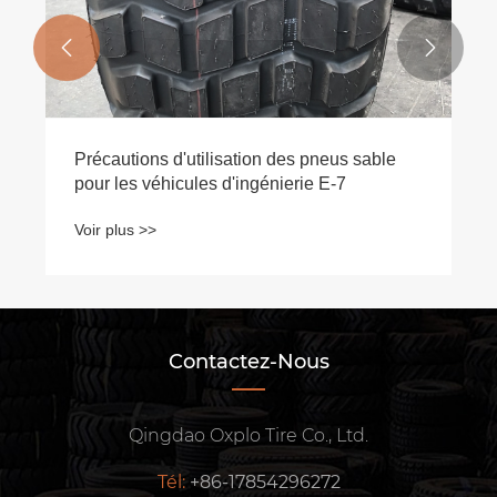


oxplo Tire
Points clés de l'entretien des pne
roues motrices et motrices d'un out
Voir plus >>
Contactez-Nous
Qingdao Oxplo Tire Co., Ltd.
Tél:
+86-17854296272