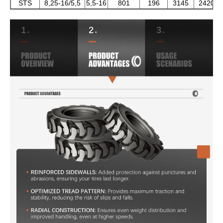
STS
8,25-16/5,5
5,5-16
801
196
3145
2420