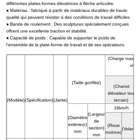
différentes plates-formes élévatrices à flèche articulée.
● Matériau : fabriqué à partir de matériaux durables de haute
qualité qui peuvent résister à des conditions de travail difficiles.
● Bande de roulement : Des sculptures spécialement conçues
offrent une excellente traction et stabilité.
● Capacité de poids : Capable de supporter le poids de
l'ensemble de la plate-forme de travail et de ses opérateurs.
(Charge maximal
vite
(Taille gonflée)
(Chariot
élévateur tout
(Modèle)
(Spécification)
(Jante)
terrain)
16km/h
(Largeur
(Diamètre
de
extérieur)
(
(Roue
section)
(Volant)
mm
motrice)
mm