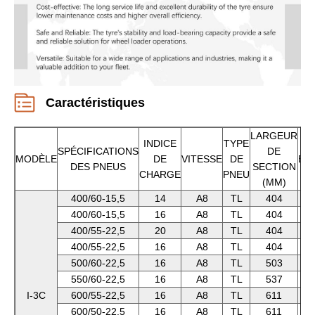
Caractéristiques
LARGEUR
INDICE
TYPE
DI
SPÉCIFICATIONS
DE
MODÈLE
DE
VITESSE
DE
EX
DES PNEUS
SECTION
CHARGE
PNEU
(MM)
400/60-15,5
14
A8
TL
404
400/60-15,5
16
A8
TL
404
400/55-22,5
20
A8
TL
404
400/55-22,5
16
A8
TL
404
500/60-22,5
16
A8
TL
503
550/60-22,5
16
A8
TL
537
I-3C
600/55-22,5
16
A8
TL
611
600/50-22,5
16
A8
TL
611